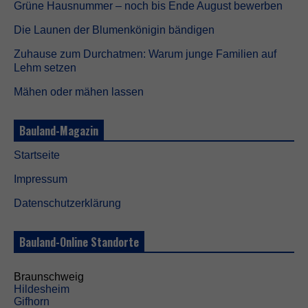
o
Grüne Hausnummer – noch bis Ende August bewerben
k
i
Die Launen der Blumenkönigin bändigen
e
s
Zuhause zum Durchatmen: Warum junge Familien auf
s
Lehm setzen
i
n
Mähen oder mähen lassen
d
n
i
Bauland-Magazin
c
h
Startseite
t
o
Impressum
p
t
Datenschutzerklärung
i
o
n
Bauland-Online Standorte
a
l
.
Braunschweig
S
Hildesheim
i
Gifhorn