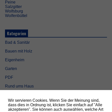
e
Peine
w
Salzgitter
e
Wolfsburg
r
Wolfenbüttel
d
e
n
Kategorien
b
e
n
Bad & Sanitär
ö
Bauen mit Holz
t
i
Eigenheim
g
t
Garten
,
d
PDF
a
m
Rund ums Haus
i
t
Schöner wohnen
d
Wir servieren Cookies. Wenn Sie der Meinung sind,
i
Sicherheit
dass dies in Ordnung ist, klicken Sie einfach auf "Alle
e
akzeptieren". Sie können auch auswählen, welche Art
W