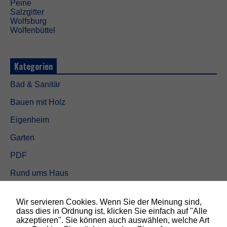
Peine
Salzgitter
Wolfsburg
Wolfenbüttel
Kategorien
N
Bad & Sanitär
o
t
Bauen mit Holz
w
e
Eigenheim
n
d
Garten
i
g
PDF
D
Rund ums Haus
i
e
Schöner wohnen
s
e
Wir servieren Cookies. Wenn Sie der Meinung sind,
Sicherheit
C
dass dies in Ordnung ist, klicken Sie einfach auf "Alle
o
akzeptieren". Sie können auch auswählen, welche Art