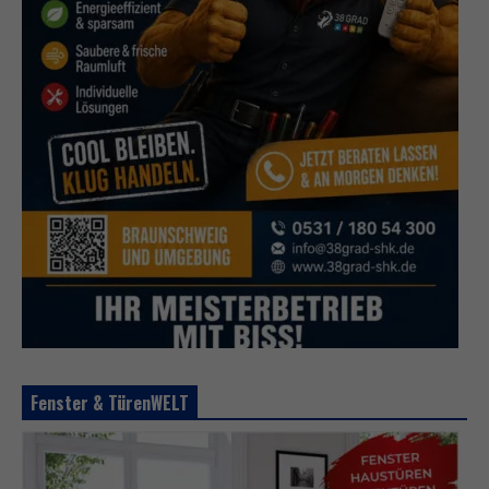
Fenster & TürenWELT