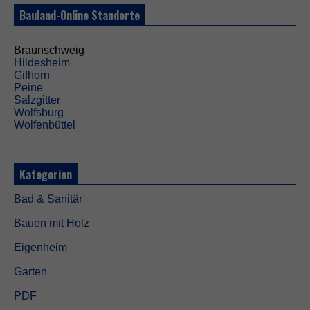
.
Bauland-Online Standorte
S
i
e
Braunschweig
w
Hildesheim
e
Gifhorn
r
Peine
d
Salzgitter
e
Wolfsburg
n
Wolfenbüttel
b
e
n
ö
Kategorien
t
i
Bad & Sanitär
g
t
Bauen mit Holz
,
d
Eigenheim
a
m
Garten
i
t
PDF
d