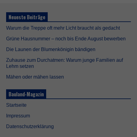
e
C
o
Neueste Beiträge
o
k
Warum die Treppe oft mehr Licht braucht als gedacht
i
e
Grüne Hausnummer – noch bis Ende August bewerben
s
s
Die Launen der Blumenkönigin bändigen
i
n
Zuhause zum Durchatmen: Warum junge Familien auf
d
Lehm setzen
n
i
Mähen oder mähen lassen
c
h
t
Bauland-Magazin
o
p
Startseite
t
i
Impressum
o
n
Datenschutzerklärung
a
l