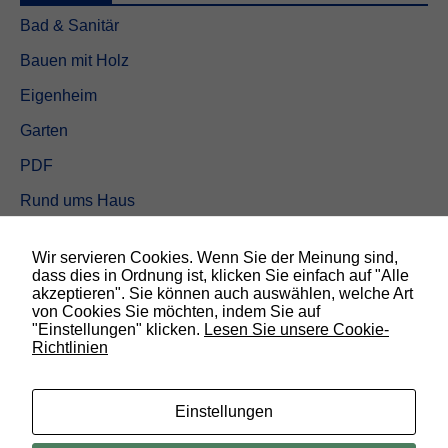
Bad & Sanitär
Bauen mit Holz
N
Eigenheim
o
t
Garten
w
e
PDF
n
d
Rund ums Haus
i
Schöner wohnen
g
D
Wir servieren Cookies. Wenn Sie der Meinung sind,
Sicherheit
i
dass dies in Ordnung ist, klicken Sie einfach auf "Alle
e
akzeptieren". Sie können auch auswählen, welche Art
s
von Cookies Sie möchten, indem Sie auf
e
"Einstellungen" klicken.
Lesen Sie unsere Cookie-
SUCHEN
C
Richtlinien
o
o
k
Einstellungen
i
e