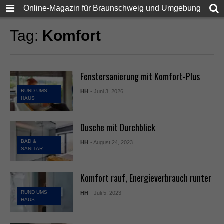
Online-Magazin für Braunschweig und Umgebung
Tag:
Komfort
Fenstersanierung mit Komfort-Plus
RUND UMS
HH
- Juni 3, 2026
HAUS
Dusche mit Durchblick
BAD &
HH
- August 24, 2023
SANITÄR
Komfort rauf, Energieverbrauch runter
RUND UMS
HH
- Juli 5, 2023
HAUS