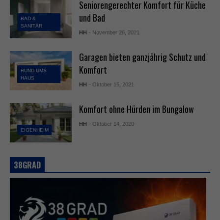
Seniorengerechter Komfort für Küche
und Bad
BAD &
SANITÄR
HH
- November 26, 2021
Garagen bieten ganzjährig Schutz und
Komfort
RUND UMS
HAUS
HH
- Oktober 15, 2021
Komfort ohne Hürden im Bungalow
HH
- Oktober 14, 2020
EIGENHEIM
38GRAD