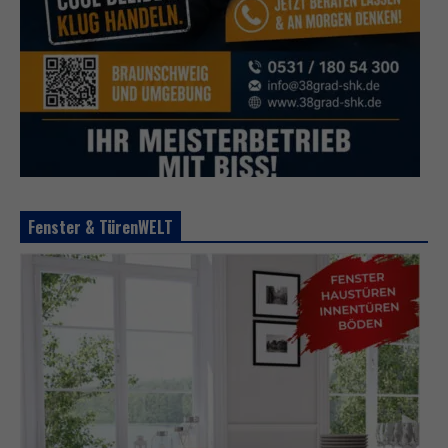
Fenster & TürenWELT