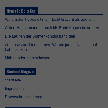
.
S
Neueste Beiträge
i
e
w
Warum die Treppe oft mehr Licht braucht als gedacht
e
r
Grüne Hausnummer – noch bis Ende August bewerben
d
e
Die Launen der Blumenkönigin bändigen
n
Zuhause zum Durchatmen: Warum junge Familien auf
b
e
Lehm setzen
n
ö
Mähen oder mähen lassen
t
i
Bauland-Magazin
g
t
,
Startseite
d
a
Impressum
m
i
Datenschutzerklärung
t
d