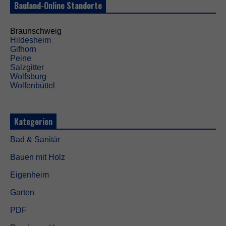
Bauland-Online Standorte
i
e
W
Braunschweig
e
Hildesheim
b
Gifhorn
s
Peine
i
Salzgitter
t
Wolfsburg
e
Wolfenbüttel
f
u
n
k
Kategorien
t
i
Bad & Sanitär
o
n
Bauen mit Holz
i
e
Eigenheim
r
t
Garten
.
PDF