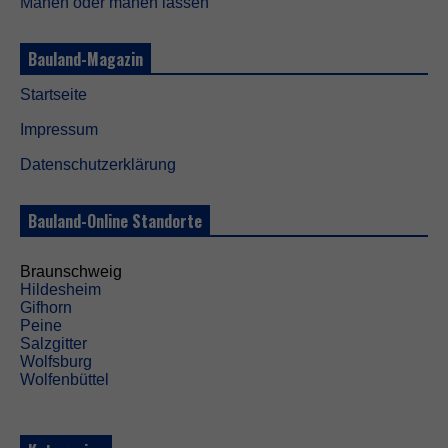
Mähen oder mähen lassen
t
i
o
Bauland-Magazin
n
a
l
Startseite
.
Impressum
S
i
Datenschutzerklärung
e
w
e
Bauland-Online Standorte
r
d
e
Braunschweig
n
Hildesheim
b
Gifhorn
e
Peine
n
Salzgitter
ö
Wolfsburg
t
Wolfenbüttel
i
g
t
,