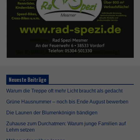
i
g
D
i
e
s
e
C
o
o
k
i
e
s
Neueste Beiträge
s
i
n
Warum die Treppe oft mehr Licht braucht als gedacht
d
Grüne Hausnummer – noch bis Ende August bewerben
n
i
Die Launen der Blumenkönigin bändigen
c
h
Zuhause zum Durchatmen: Warum junge Familien auf
t
Lehm setzen
o
p