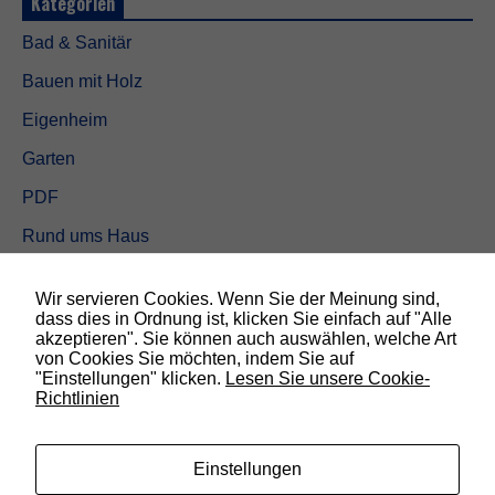
Kategorien
d
a
Bad & Sanitär
m
i
Bauen mit Holz
t
d
Eigenheim
i
e
Garten
W
e
PDF
b
s
Rund ums Haus
i
t
Schöner wohnen
e
Wir servieren Cookies. Wenn Sie der Meinung sind,
f
Sicherheit
dass dies in Ordnung ist, klicken Sie einfach auf "Alle
u
akzeptieren". Sie können auch auswählen, welche Art
n
von Cookies Sie möchten, indem Sie auf
k
SUCHEN
"Einstellungen" klicken.
Lesen Sie unsere Cookie-
t
Richtlinien
i
o
n
i
Einstellungen
e