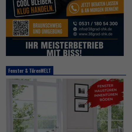
Fenster & TürenWELT