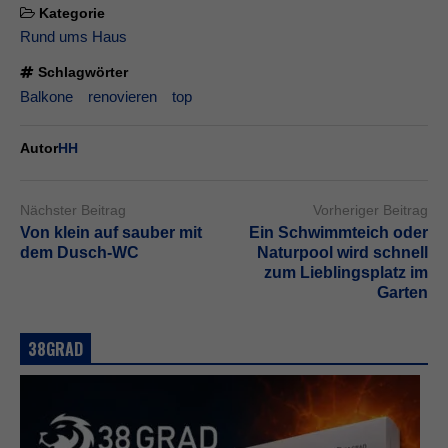
Kategorie
Rund ums Haus
Schlagwörter
Balkone
renovieren
top
Autor
HH
Nächster Beitrag
Vorheriger Beitrag
Von klein auf sauber mit
Ein Schwimmteich oder
dem Dusch-WC
Naturpool wird schnell
zum Lieblingsplatz im
Garten
38GRAD