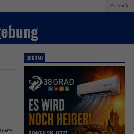
Suchen
gebung
38GRAD
t daher