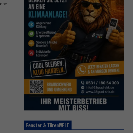
che ...
Fenster & TürenWELT