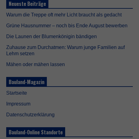
Neueste Beiträge
t
i
Warum die Treppe oft mehr Licht braucht als gedacht
g
t
Grüne Hausnummer – noch bis Ende August bewerben
,
d
Die Launen der Blumenkönigin bändigen
a
m
Zuhause zum Durchatmen: Warum junge Familien auf
i
Lehm setzen
t
d
Mähen oder mähen lassen
i
e
W
Bauland-Magazin
e
b
Startseite
s
i
Impressum
t
e
Datenschutzerklärung
f
u
n
Bauland-Online Standorte
k