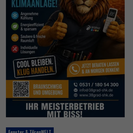
Fenster & TürenWELT