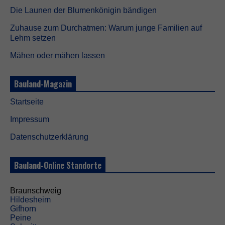
t
Die Launen der Blumenkönigin bändigen
o
p
Zuhause zum Durchatmen: Warum junge Familien auf
t
Lehm setzen
i
o
Mähen oder mähen lassen
n
a
l
Bauland-Magazin
.
S
i
Startseite
e
Impressum
w
e
Datenschutzerklärung
r
d
e
Bauland-Online Standorte
n
b
e
Braunschweig
n
Hildesheim
ö
Gifhorn
t
Peine
i