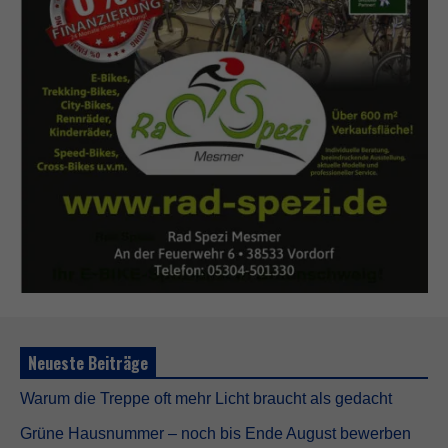
e
n
d
i
g
D
i
e
s
e
C
o
o
k
i
e
s
s
i
n
Neueste Beiträge
d
n
i
Warum die Treppe oft mehr Licht braucht als gedacht
c
Grüne Hausnummer – noch bis Ende August bewerben
h