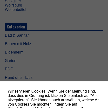
Salzgitter
g
Wolfsburg
t
Wolfenbüttel
,
d
a
m
Kategorien
i
t
Bad & Sanitär
d
i
Bauen mit Holz
e
W
Eigenheim
e
b
Garten
s
i
PDF
t
e
Rund ums Haus
f
u
Schöner wohnen
n
Wir servieren Cookies. Wenn Sie der Meinung sind,
k
Sicherheit
dass dies in Ordnung ist, klicken Sie einfach auf "Alle
t
akzeptieren". Sie können auch auswählen, welche Art
i
von Cookies Sie möchten, indem Sie auf
o