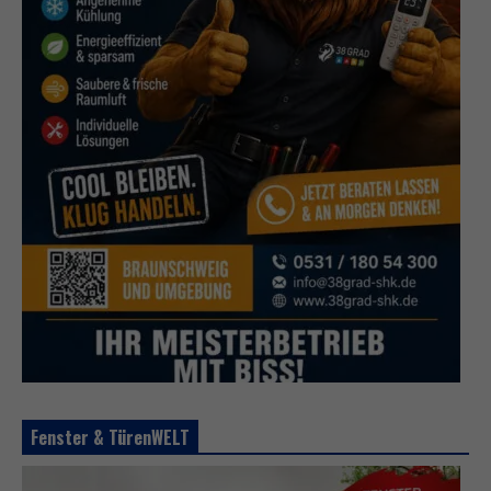
Fenster & TürenWELT