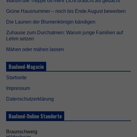
o
Warum die Treppe oft mehr Licht braucht als gedacht
o
Grüne Hausnummer – noch bis Ende August bewerben
k
i
Die Launen der Blumenkönigin bändigen
e
s
Zuhause zum Durchatmen: Warum junge Familien auf
s
Lehm setzen
i
n
Mähen oder mähen lassen
d
n
i
Bauland-Magazin
c
h
t
Startseite
o
Impressum
p
t
Datenschutzerklärung
i
o
n
Bauland-Online Standorte
a
l
.
Braunschweig
S