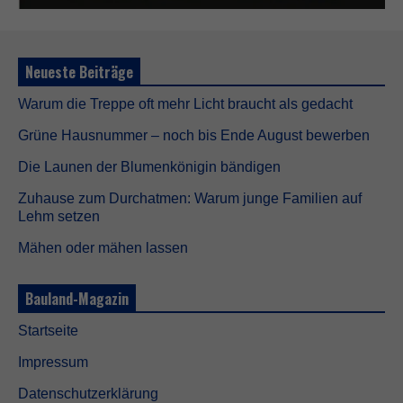
s
e
C
o
o
Neueste Beiträge
k
i
Warum die Treppe oft mehr Licht braucht als gedacht
e
s
Grüne Hausnummer – noch bis Ende August bewerben
s
i
Die Launen der Blumenkönigin bändigen
n
d
Zuhause zum Durchatmen: Warum junge Familien auf
n
Lehm setzen
i
c
Mähen oder mähen lassen
h
t
o
Bauland-Magazin
p
t
Startseite
i
o
Impressum
n
a
Datenschutzerklärung