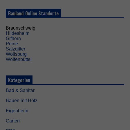
l
.
S
Bauland-Online Standorte
i
e
w
Braunschweig
e
Hildesheim
r
Gifhorn
d
Peine
e
Salzgitter
n
Wolfsburg
b
Wolfenbüttel
e
n
ö
Kategorien
t
i
Bad & Sanitär
g
t
Bauen mit Holz
,
d
Eigenheim
a
m
Garten
i
t