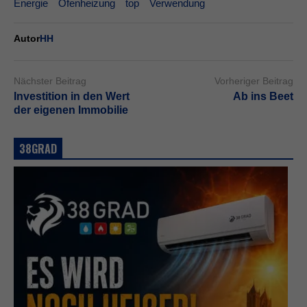
Energie
Ofenheizung
top
Verwendung
Autor
HH
Nächster Beitrag
Vorheriger Beitrag
Investition in den Wert
Ab ins Beet
der eigenen Immobilie
38GRAD