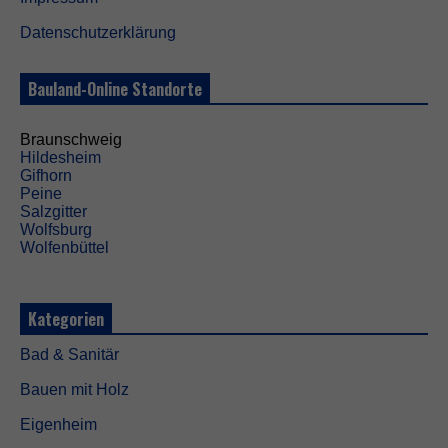
b
e
Datenschutzerklärung
n
ö
t
Bauland-Online Standorte
i
g
t
Braunschweig
,
Hildesheim
d
Gifhorn
a
Peine
m
Salzgitter
i
Wolfsburg
t
Wolfenbüttel
d
i
e
W
Kategorien
e
b
Bad & Sanitär
s
i
Bauen mit Holz
t
e
Eigenheim
f