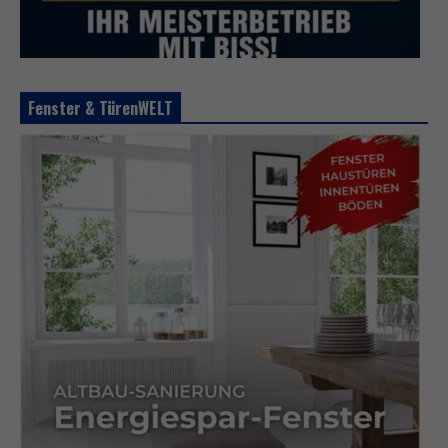
Fenster & TürenWELT