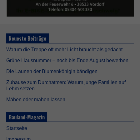
d
n
i
c
h
t
Neueste Beiträge
o
p
Warum die Treppe oft mehr Licht braucht als gedacht
t
i
Grüne Hausnummer – noch bis Ende August bewerben
o
n
Die Launen der Blumenkönigin bändigen
a
l
Zuhause zum Durchatmen: Warum junge Familien auf
.
Lehm setzen
S
i
Mähen oder mähen lassen
e
w
e
Bauland-Magazin
r
d
Startseite
e
n
Impressum