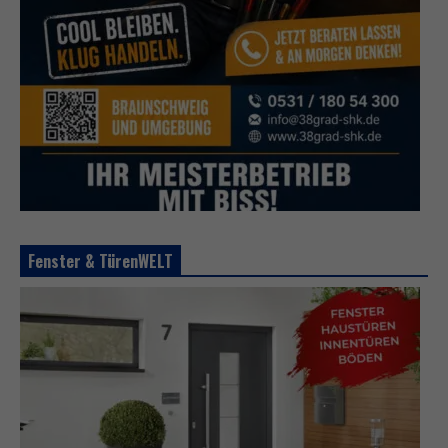
Fenster & TürenWELT