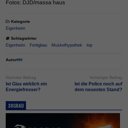
Fotos: DJD/massa haus
Kategorie
Eigenheim
Schlagwörter
Eigenheim
Fertigbau
Muskelhypothek
top
Autor
HH
Nächster Beitrag
Vorheriger Beitrag
Ist Glas wirklich ein
Ist die Police noch auf
Energiefresser?
dem neuesten Stand?
38GRAD