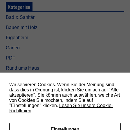
i
Kategorien
t
e
Bad & Sanitär
f
u
Bauen mit Holz
n
k
Eigenheim
t
i
Garten
o
n
PDF
i
e
Rund ums Haus
r
t
Schöner wohnen
.
Wir servieren Cookies. Wenn Sie der Meinung sind,
Sicherheit
dass dies in Ordnung ist, klicken Sie einfach auf "Alle
akzeptieren". Sie können auch auswählen, welche Art
S
von Cookies Sie möchten, indem Sie auf
t
"Einstellungen" klicken.
Lesen Sie unsere Cookie-
SUCHEN
a
Richtlinien
t
i
s
Einstellungen