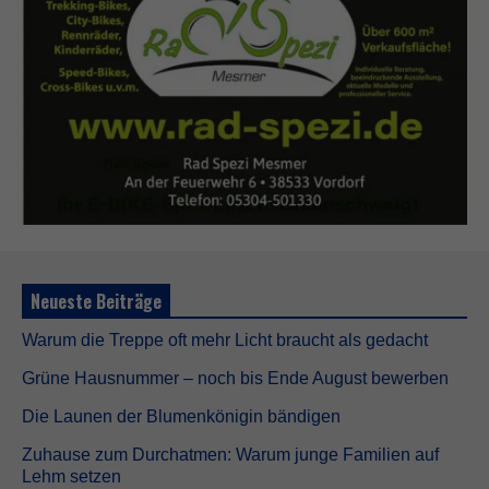
e
s
s
i
n
d
n
i
c
h
t
o
p
t
i
Neueste Beiträge
o
n
a
Warum die Treppe oft mehr Licht braucht als gedacht
l
.
Grüne Hausnummer – noch bis Ende August bewerben
S
Die Launen der Blumenkönigin bändigen
i
e
Zuhause zum Durchatmen: Warum junge Familien auf
w
e
Lehm setzen