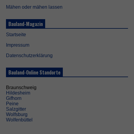
r
Mähen oder mähen lassen
d
e
n
Bauland-Magazin
b
e
n
Startseite
ö
t
Impressum
i
Datenschutzerklärung
g
t
,
Bauland-Online Standorte
d
a
m
Braunschweig
i
Hildesheim
t
Gifhorn
d
Peine
i
Salzgitter
e
Wolfsburg
W
Wolfenbüttel
e
b
s