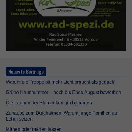
Neueste Beiträge
Warum die Treppe oft mehr Licht braucht als gedacht
Grüne Hausnummer – noch bis Ende August bewerben
N
o
Die Launen der Blumenkönigin bändigen
t
w
Zuhause zum Durchatmen: Warum junge Familien auf
e
Lehm setzen
n
d
Mähen oder mähen lassen
i