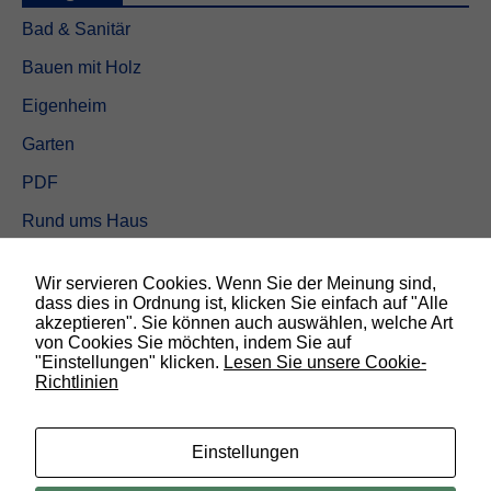
i
Bad & Sanitär
o
n
Bauen mit Holz
a
l
Eigenheim
.
S
Garten
i
e
PDF
w
e
Rund ums Haus
r
d
Schöner wohnen
e
Wir servieren Cookies. Wenn Sie der Meinung sind,
n
Sicherheit
dass dies in Ordnung ist, klicken Sie einfach auf "Alle
b
akzeptieren". Sie können auch auswählen, welche Art
e
von Cookies Sie möchten, indem Sie auf
n
SUCHEN
"Einstellungen" klicken.
Lesen Sie unsere Cookie-
ö
Richtlinien
t
i
g
t
Einstellungen
,
d