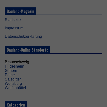
g
D
Bauland-Magazin
i
e
Startseite
s
e
Impressum
C
o
Datenschutzerklärung
o
k
i
Bauland-Online Standorte
e
s
s
Braunschweig
i
Hildesheim
n
Gifhorn
d
Peine
n
Salzgitter
i
Wolfsburg
c
Wolfenbüttel
h
t
o
p
Kategorien
t