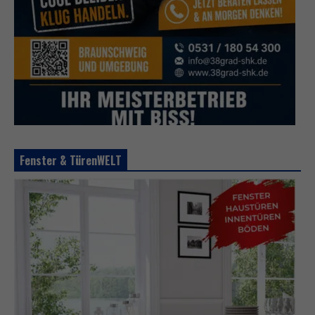
Fenster & TürenWELT