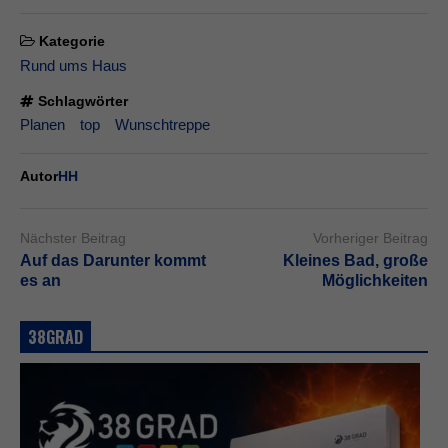
Kategorie
Rund ums Haus
Schlagwörter
Planen
top
Wunschtreppe
Autor
HH
Nächster Beitrag
Vorheriger Beitrag
Auf das Darunter kommt
Kleines Bad, große
es an
Möglichkeiten
38GRAD