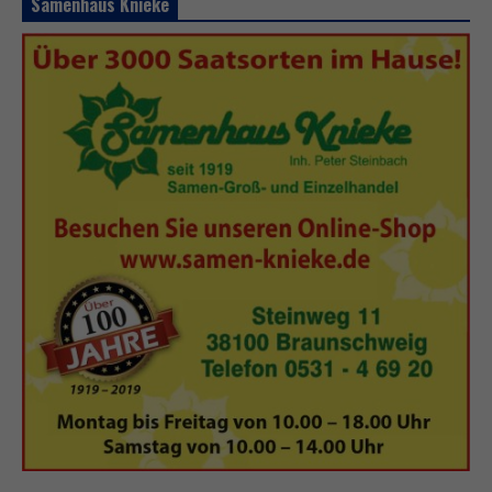
Samenhaus Knieke
N