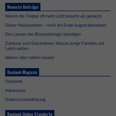
i
c
Neueste Beiträge
h
t
Warum die Treppe oft mehr Licht braucht als gedacht
o
p
Grüne Hausnummer – noch bis Ende August bewerben
t
i
Die Launen der Blumenkönigin bändigen
o
n
Zuhause zum Durchatmen: Warum junge Familien auf
a
Lehm setzen
l
.
Mähen oder mähen lassen
S
i
e
Bauland-Magazin
w
e
Startseite
r
d
Impressum
e
n
Datenschutzerklärung
b
e
n
Bauland-Online Standorte