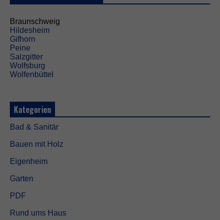
ö
t
i
Braunschweig
g
Hildesheim
t
Gifhorn
,
Peine
d
Salzgitter
a
Wolfsburg
m
Wolfenbüttel
i
t
d
Kategorien
i
e
Bad & Sanitär
W
e
Bauen mit Holz
b
s
Eigenheim
i
t
Garten
e
f
PDF
u
n
Rund ums Haus
k