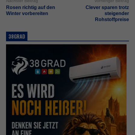
Nächster Beitrag
Vorheriger Beitrag
Rosen richtig auf den
Clever sparen trotz
Winter vorbereiten
steigender
Rohstoffpreise
38GRAD