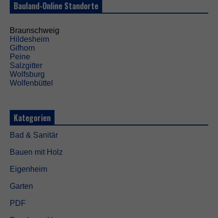
Bauland-Online Standorte
i
c
h
Braunschweig
t
Hildesheim
o
Gifhorn
p
Peine
t
Salzgitter
i
Wolfsburg
o
Wolfenbüttel
n
a
l
.
Kategorien
S
i
Bad & Sanitär
e
w
Bauen mit Holz
e
r
Eigenheim
d
e
Garten
n
b
PDF
e
n