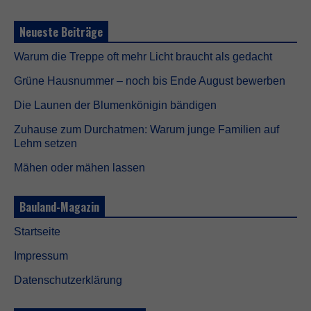
o
t
Neueste Beiträge
w
e
Warum die Treppe oft mehr Licht braucht als gedacht
n
d
Grüne Hausnummer – noch bis Ende August bewerben
i
g
Die Launen der Blumenkönigin bändigen
D
i
Zuhause zum Durchatmen: Warum junge Familien auf
e
Lehm setzen
s
e
Mähen oder mähen lassen
C
o
o
Bauland-Magazin
k
i
Startseite
e
s
Impressum
s
i
Datenschutzerklärung
n
d
n