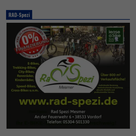
RAD-Spezi
N