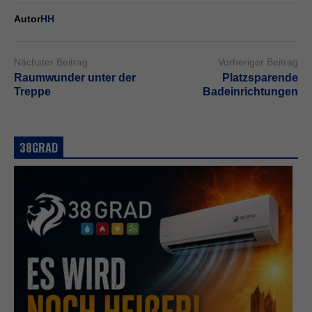
Autor
HH
Nächster Beitrag
Vorheriger Beitrag
Raumwunder unter der
Platzsparende
Treppe
Badeinrichtungen
38GRAD