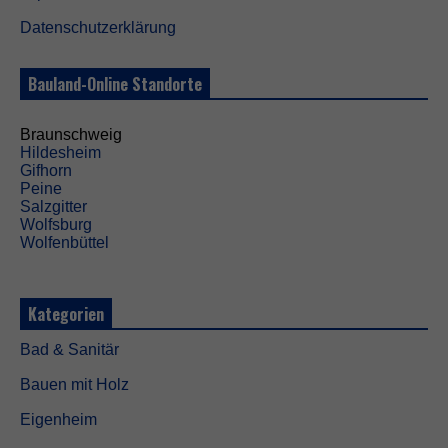
a
l
Datenschutzerklärung
.
S
i
Bauland-Online Standorte
e
w
e
Braunschweig
r
Hildesheim
d
Gifhorn
e
Peine
n
Salzgitter
b
Wolfsburg
e
Wolfenbüttel
n
ö
t
Kategorien
i
g
t
Bad & Sanitär
,
Bauen mit Holz
d
a
Eigenheim
m
i