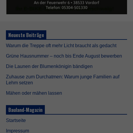
e
s
e
C
o
o
k
Neueste Beiträge
i
e
Warum die Treppe oft mehr Licht braucht als gedacht
s
s
Grüne Hausnummer – noch bis Ende August bewerben
i
n
Die Launen der Blumenkönigin bändigen
d
n
Zuhause zum Durchatmen: Warum junge Familien auf
i
Lehm setzen
c
h
Mähen oder mähen lassen
t
o
p
Bauland-Magazin
t
i
Startseite
o
n
Impressum