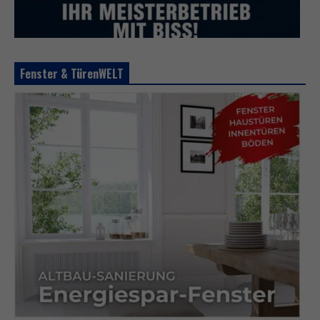
Fenster & TürenWELT