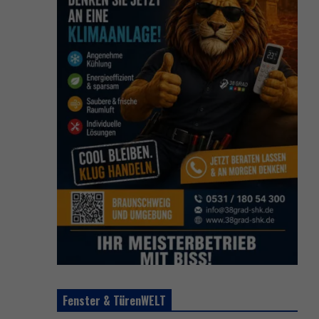
Fenster & TürenWELT