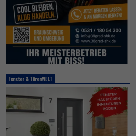
Fenster & TürenWELT