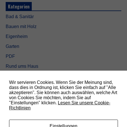
Kategorien
Bad & Sanitär
Bauen mit Holz
Eigenheim
Garten
PDF
Rund ums Haus
Schöner wohnen
Wir servieren Cookies. Wenn Sie der Meinung sind,
Sicherheit
dass dies in Ordnung ist, klicken Sie einfach auf "Alle
akzeptieren". Sie können auch auswählen, welche Art
N
von Cookies Sie möchten, indem Sie auf
o
"Einstellungen" klicken.
Lesen Sie unsere Cookie-
SUCHEN
t
Richtlinien
w
e
n
d
Einstellungen