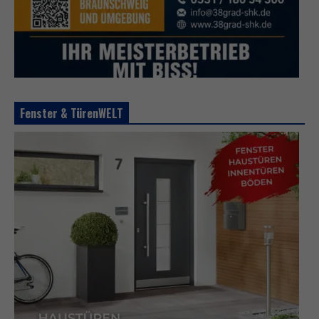
Fenster & TürenWELT