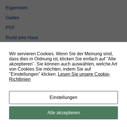
Eigenheim
Garten
PDF
Rund ums Haus
Schöner wohnen
Wir servieren Cookies. Wenn Sie der Meinung sind,
Sicherheit
dass dies in Ordnung ist, klicken Sie einfach auf "Alle
akzeptieren". Sie können auch auswählen, welche Art
von Cookies Sie möchten, indem Sie auf
SUCHEN
"Einstellungen" klicken.
Lesen Sie unsere Cookie-
Richtlinien
N
o
t
w
Einstellungen
e
n
d
© 2019 Bauland Magazin Braunschweig, Peine & Wolfsburg. All rights
Alle akzeptieren
i
reserved.
g
D