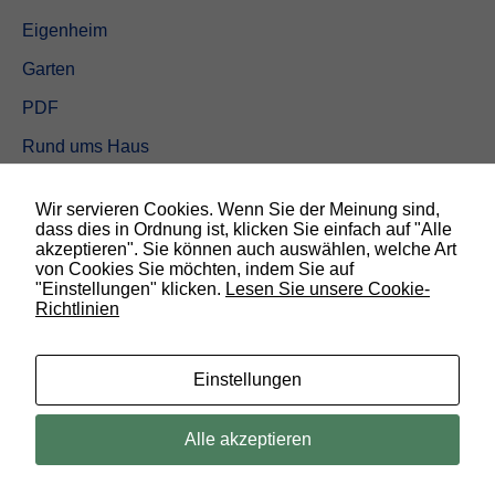
Eigenheim
Garten
PDF
Rund ums Haus
Schöner wohnen
Wir servieren Cookies. Wenn Sie der Meinung sind,
Sicherheit
dass dies in Ordnung ist, klicken Sie einfach auf "Alle
akzeptieren". Sie können auch auswählen, welche Art
von Cookies Sie möchten, indem Sie auf
SUCHEN
"Einstellungen" klicken.
Lesen Sie unsere Cookie-
Richtlinien
N
o
t
w
Einstellungen
e
n
d
© 2019 Bauland Magazin Braunschweig, Peine & Wolfsburg. All rights
Alle akzeptieren
i
reserved.
g
D