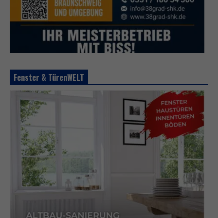
Fenster & TürenWELT