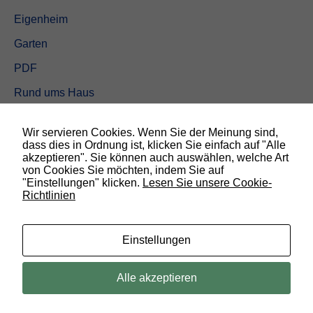
Eigenheim
Garten
PDF
Rund ums Haus
Schöner wohnen
Wir servieren Cookies. Wenn Sie der Meinung sind,
Sicherheit
dass dies in Ordnung ist, klicken Sie einfach auf "Alle
akzeptieren". Sie können auch auswählen, welche Art
von Cookies Sie möchten, indem Sie auf
SUCHEN
"Einstellungen" klicken.
Lesen Sie unsere Cookie-
Richtlinien
N
o
t
w
Einstellungen
e
n
d
© 2019 Bauland Magazin Braunschweig, Peine & Wolfsburg. All rights
Alle akzeptieren
i
reserved.
g
D