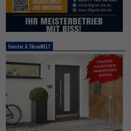
Fenster & TürenWELT