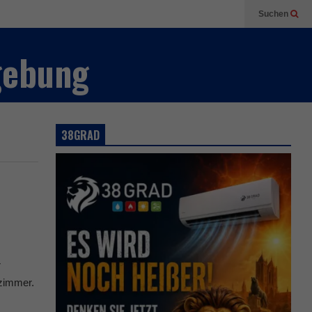
Suchen
gebung
38GRAD
r
zimmer.