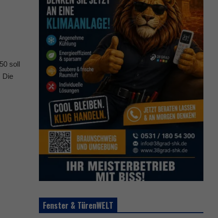
0 soll
: Die
Fenster & TürenWELT