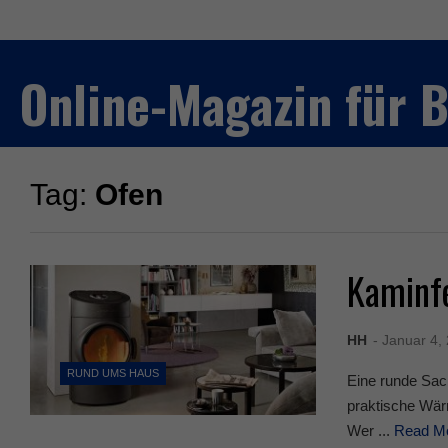
Online-Magazin für
Tag:
Ofen
Kaminf
HH
- Januar 4,
RUND UMS HAUS
Eine runde Sac
praktische Wä
Wer ...
Read M