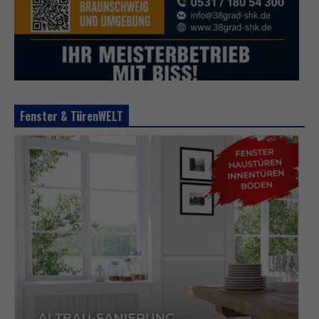
Fenster & TürenWELT