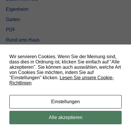
Eigenheim
Garten
PDF
Rund ums Haus
Schöner wohnen
Wir servieren Cookies. Wenn Sie der Meinung sind,
Sicherheit
dass dies in Ordnung ist, klicken Sie einfach auf "Alle
akzeptieren". Sie können auch auswählen, welche Art
von Cookies Sie möchten, indem Sie auf
SUCHEN
"Einstellungen" klicken.
Lesen Sie unsere Cookie-
Richtlinien
N
o
t
w
Einstellungen
e
n
d
© 2019 Bauland Magazin Braunschweig, Peine & Wolfsburg. All rights
Alle akzeptieren
i
reserved.
g
D