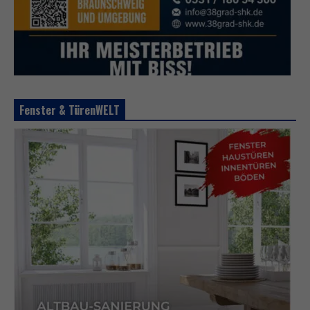
Fenster & TürenWELT