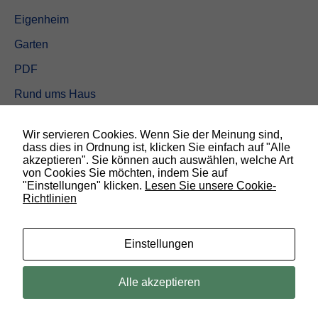
Eigenheim
Garten
PDF
Rund ums Haus
Schöner wohnen
Wir servieren Cookies. Wenn Sie der Meinung sind,
Sicherheit
dass dies in Ordnung ist, klicken Sie einfach auf "Alle
akzeptieren". Sie können auch auswählen, welche Art
von Cookies Sie möchten, indem Sie auf
SUCHEN
"Einstellungen" klicken.
Lesen Sie unsere Cookie-
Richtlinien
N
o
t
w
Einstellungen
e
n
d
© 2019 Bauland Magazin Braunschweig, Peine & Wolfsburg. All rights
Alle akzeptieren
i
reserved.
g
D