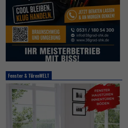
Fenster & TürenWELT