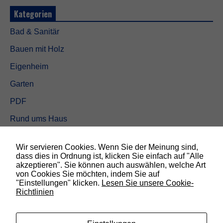
Kategorien
Bad & Sanitär
Bauen mit Holz
Eigenheim
Garten
PDF
Rund ums Haus
Schöner wohnen
Wir servieren Cookies. Wenn Sie der Meinung sind,
Sicherheit
dass dies in Ordnung ist, klicken Sie einfach auf "Alle
akzeptieren". Sie können auch auswählen, welche Art
N
von Cookies Sie möchten, indem Sie auf
o
SUCHEN
"Einstellungen" klicken.
Lesen Sie unsere Cookie-
t
Richtlinien
w
e
n
d