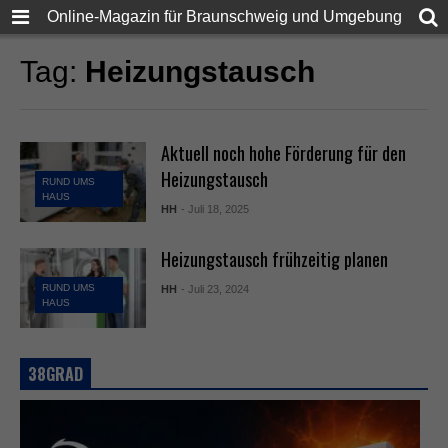
Online-Magazin für Braunschweig und Umgebung
Tag:
Heizungstausch
Aktuell noch hohe Förderung für den
Heizungstausch
RUND UMS
HAUS
HH
- Juli 18, 2025
Heizungstausch frühzeitig planen
RUND UMS
HH
- Juli 23, 2024
HAUS
38GRAD