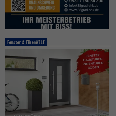
Fenster & TürenWELT