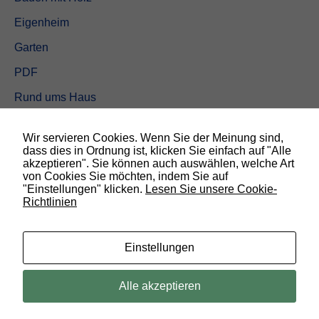
Eigenheim
Garten
PDF
Rund ums Haus
Schöner wohnen
Wir servieren Cookies. Wenn Sie der Meinung sind,
Sicherheit
dass dies in Ordnung ist, klicken Sie einfach auf "Alle
akzeptieren". Sie können auch auswählen, welche Art
von Cookies Sie möchten, indem Sie auf
SUCHEN
"Einstellungen" klicken.
Lesen Sie unsere Cookie-
Richtlinien
N
o
t
w
Einstellungen
e
n
d
© 2019 Bauland Magazin Braunschweig, Peine & Wolfsburg. All rights
Alle akzeptieren
i
reserved.
g
D