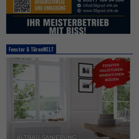
Fenster & TürenWELT