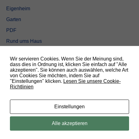
Eigenheim
Garten
PDF
Rund ums Haus
Schöner wohnen
Wir servieren Cookies. Wenn Sie der Meinung sind,
Sicherheit
dass dies in Ordnung ist, klicken Sie einfach auf "Alle
akzeptieren". Sie können auch auswählen, welche Art
von Cookies Sie möchten, indem Sie auf
SUCHEN
"Einstellungen" klicken.
Lesen Sie unsere Cookie-
Richtlinien
N
o
t
w
Einstellungen
e
n
d
© 2019 Bauland Magazin Braunschweig, Peine & Wolfsburg. All rights
Alle akzeptieren
i
reserved.
g
D