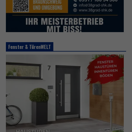
Fenster & TürenWELT