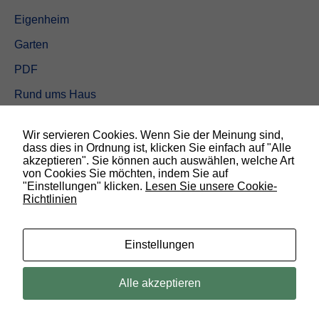
Eigenheim
Garten
PDF
Rund ums Haus
Schöner wohnen
Wir servieren Cookies. Wenn Sie der Meinung sind,
Sicherheit
dass dies in Ordnung ist, klicken Sie einfach auf "Alle
akzeptieren". Sie können auch auswählen, welche Art
von Cookies Sie möchten, indem Sie auf
SUCHEN
"Einstellungen" klicken.
Lesen Sie unsere Cookie-
Richtlinien
N
o
t
w
Einstellungen
e
n
d
© 2019 Bauland Magazin Braunschweig, Peine & Wolfsburg. All rights
Alle akzeptieren
i
reserved.
g
D