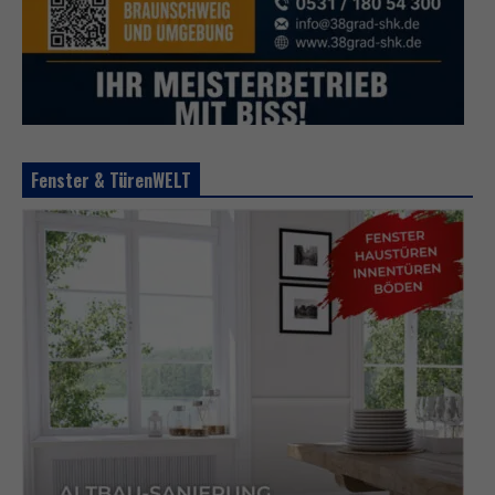
Fenster & TürenWELT