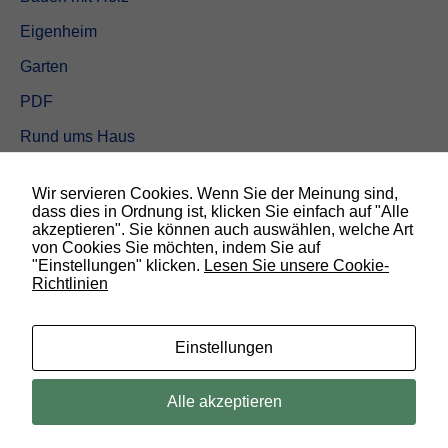
Eigenheim
Garten
PDF
Rund ums Haus
Schöner wohnen
Wir servieren Cookies. Wenn Sie der Meinung sind,
Sicherheit
dass dies in Ordnung ist, klicken Sie einfach auf "Alle
akzeptieren". Sie können auch auswählen, welche Art
von Cookies Sie möchten, indem Sie auf
SUCHEN
"Einstellungen" klicken.
Lesen Sie unsere Cookie-
Richtlinien
N
o
t
w
Einstellungen
e
n
d
© 2019 Bauland Magazin Braunschweig, Peine & Wolfsburg. All rights
Alle akzeptieren
i
reserved.
g
D