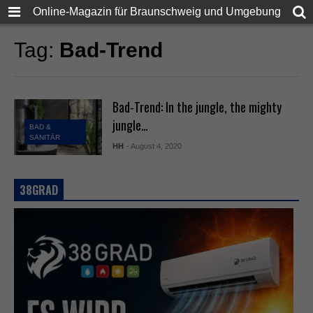
Online-Magazin für Braunschweig und Umgebung
Tag:
Bad-Trend
Bad-Trend: In the jungle, the mighty
jungle…
BAD &
SANITÄR
HH
- August 4, 2020
38GRAD