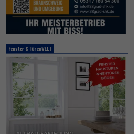
Fenster & TürenWELT