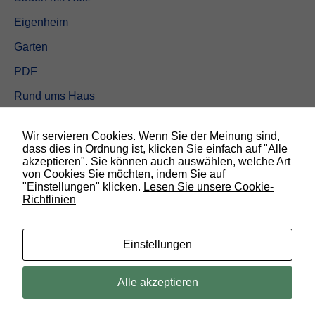
Eigenheim
Garten
PDF
Rund ums Haus
Schöner wohnen
Wir servieren Cookies. Wenn Sie der Meinung sind,
Sicherheit
dass dies in Ordnung ist, klicken Sie einfach auf "Alle
akzeptieren". Sie können auch auswählen, welche Art
von Cookies Sie möchten, indem Sie auf
SUCHEN
"Einstellungen" klicken.
Lesen Sie unsere Cookie-
Richtlinien
N
o
t
w
Einstellungen
e
n
d
© 2019 Bauland Magazin Braunschweig, Peine & Wolfsburg. All rights
Alle akzeptieren
i
reserved.
g
D