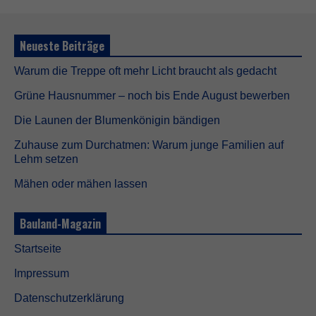
e
C
o
Neueste Beiträge
o
k
Warum die Treppe oft mehr Licht braucht als gedacht
i
e
Grüne Hausnummer – noch bis Ende August bewerben
s
s
Die Launen der Blumenkönigin bändigen
i
n
Zuhause zum Durchatmen: Warum junge Familien auf
d
Lehm setzen
n
i
Mähen oder mähen lassen
c
h
t
Bauland-Magazin
o
p
Startseite
t
i
Impressum
o
n
Datenschutzerklärung
a
l