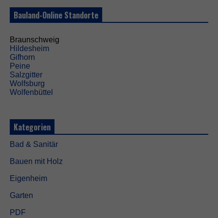
.
Bauland-Online Standorte
S
i
e
Braunschweig
w
Hildesheim
e
Gifhorn
r
Peine
d
Salzgitter
e
Wolfsburg
n
Wolfenbüttel
b
e
n
ö
Kategorien
t
i
Bad & Sanitär
g
t
Bauen mit Holz
,
d
Eigenheim
a
m
Garten
i
t
PDF