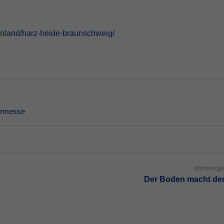
land/harz-heide-braunschweig/
ermesse
Vorherige
Der Boden macht d