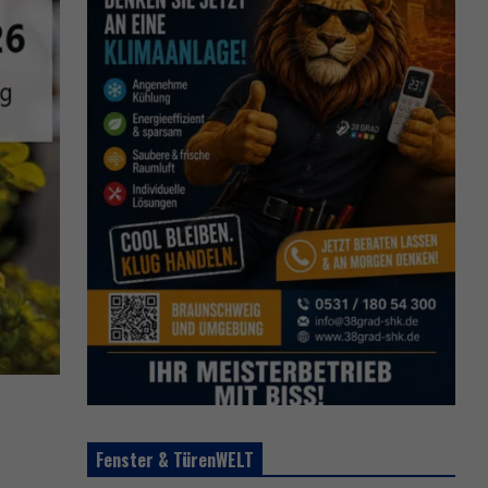
Fenster & TürenWELT