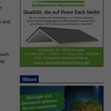
,
m
l
n und
woch
Mai
100mark