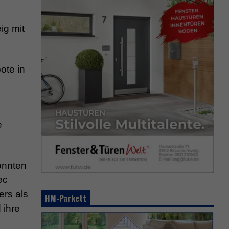
ig mit
ote in
e
onnten
ec
ers als
HM-Parkett
 ihre