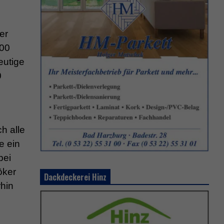
er
000
eutige
0
h alle
e ein
bei
öker
Dackdeckerei Hinz
rhin