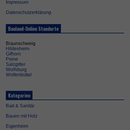
Impressum
N
Datenschutzerklärung
o
t
w
Bauland-Online Standorte
e
n
d
Braunschweig
i
Hildesheim
g
Gifhorn
D
Peine
i
Salzgitter
e
Wolfsburg
s
Wolfenbüttel
e
C
o
Kategorien
o
k
i
Bad & Sanitär
e
s
Bauen mit Holz
s
i
Eigenheim