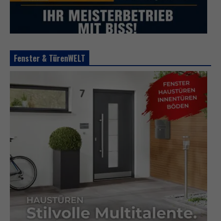
Fenster & TürenWELT