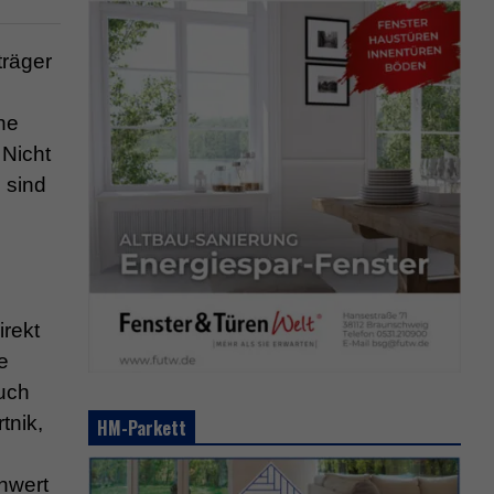
träger
he
 Nicht
 sind
irekt
e
auch
tnik,
HM-Parkett
enwert