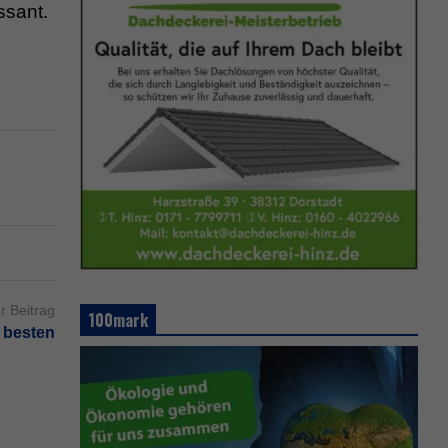
ssant.
r Beitrag
100mark
 besten