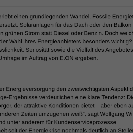
erlebt einen grundlegenden Wandel. Fossile Energie
rsetzt. Solaranlagen für das Dach oder den Balkon
n grünen Strom statt Diesel oder Benzin. Doch welc
er Wahl ihres Energieanbieters besonders wichtig?
slichkeit, Seriosität sowie die Vielfalt des Angebotes
y-Umfrage im Auftrag von E.ON ergeben.
der Energieversorgung den zweitwichtigsten Aspekt d
age-Ergebnisse verdeutlichen eine klare Tendenz: Di
er, der attraktive Konditionen bietet – aber eben 
ernderen Zeiten umzugehen weiß“, sagt Wolfgang Wir
and unter anderem für Kundenserviceprozesse
eit seit der Energiekrise nochmals deutlich an Stell