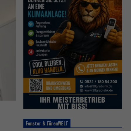
Fenster & TürenWELT