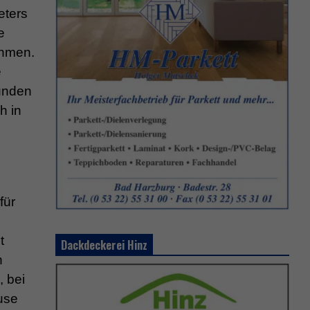
eters
e
ehmen.
e
unden
h in
für
t
Dackdeckerei Hinz
n
, bei
use