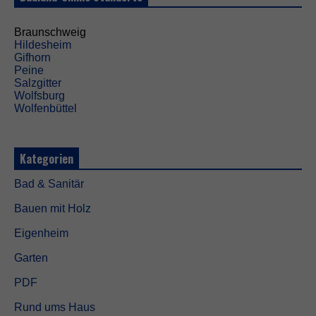
i
c
h
Braunschweig
t
Hildesheim
o
Gifhorn
p
Peine
t
Salzgitter
i
Wolfsburg
o
Wolfenbüttel
n
a
l
Kategorien
.
S
i
Bad & Sanitär
e
w
Bauen mit Holz
e
r
Eigenheim
d
Garten
e
n
PDF
b
e
Rund ums Haus
n