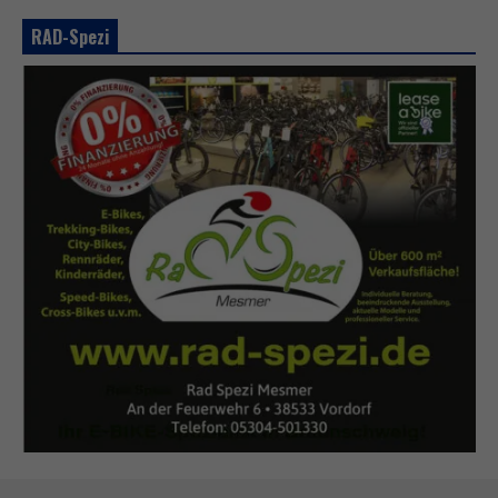
RAD-Spezi
N