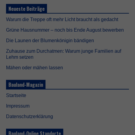
o
t
Neueste Beiträge
w
e
Warum die Treppe oft mehr Licht braucht als gedacht
n
d
Grüne Hausnummer – noch bis Ende August bewerben
i
g
Die Launen der Blumenkönigin bändigen
D
i
Zuhause zum Durchatmen: Warum junge Familien auf
e
Lehm setzen
s
e
Mähen oder mähen lassen
C
o
o
Bauland-Magazin
k
i
Startseite
e
s
Impressum
s
i
Datenschutzerklärung
n
d
n
Bauland-Online Standorte