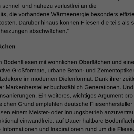
chnell und nahezu verlustfrei an die
eits, die vorhandene Wärmeenergie besonders effizi
sten. Darüber hinaus können Fliesen die teils als 
nheizungen abschwächen.“
lächen
Bodenfliesen mit wohnlichen Oberflächen und eine
tative Großformate, urbane Beton- und Zementoptike
lzdekore im modernen Dielenformat. Dank ihrer zeitl
r Markenhersteller buchstäblich Generationen. Und
sanierungen. Ein weiteres, wichtiges Argument pro 
eichen Grund empfehlen deutsche Fliesenhersteller
esen einem Meister- oder Innungsbetrieb anzuvertra
nktional einwandfreie, auf Dauer haltbare Bodenfläch
 Informationen und Inspirationen rund um die Fliese.