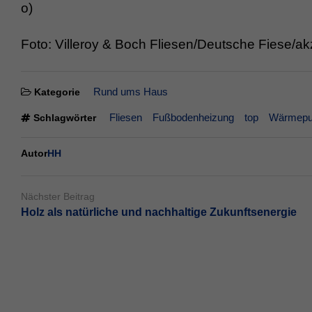
o)
Foto: Villeroy & Boch Fliesen/Deutsche Fiese/ak
Rund ums Haus
Kategorie
Fliesen
Fußbodenheizung
top
Wärmep
Schlagwörter
Autor
HH
Nächster Beitrag
Holz als natürliche und nachhaltige Zukunftsenergie