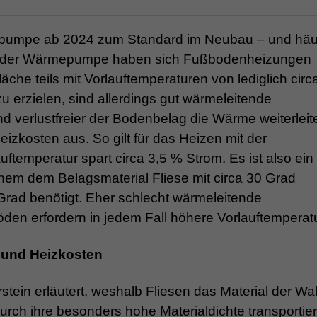
pumpe ab 2024 zum Standard im Neubau – und häu
er der Wärmepumpe haben sich Fußbodenheizungen
läche teils mit Vorlauftemperaturen von lediglich circ
u erzielen, sind allerdings gut wärmeleitende
nd verlustfreier der Bodenbelag die Wärme weiterleit
eizkosten aus. So gilt für das Heizen mit der
emperatur spart circa 3,5 % Strom. Es ist also ein
inem dem Belagsmaterial Fliese mit circa 30 Grad
Grad benötigt. Eher schlecht wärmeleitende
öden erfordern in jedem Fall höhere Vorlauftemperat
 und Heizkosten
ein erläutert, weshalb Fliesen das Material der Wah
rch ihre besonders hohe Materialdichte transportier