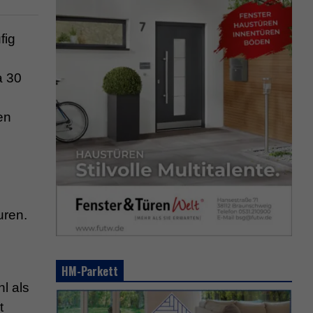
fig
a 30
en
uren.
HM-Parkett
l als
t