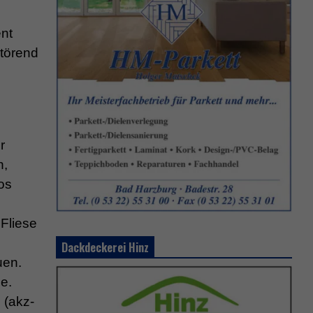
ent
störend
r
n,
os
Fliese
Dackdeckerei Hinz
uen.
e.
 (akz-