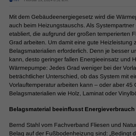
HH
Februar 19, 2024 8:52 a.m.
Mit dem Gebäudeenergiegesetz wird die Wärme
auch beim Heizungstauschs. Als Systempartn
etabliert, die aufgrund der großen temperierten F
Grad arbeiten. Um damit eine gute Heizleistung z
Belagsmaterialien erforderlich. Denn je besser u
kann, desto geringer fallen Energieeinsatz und H
Wärmepumpe: Jedes Grad weniger bei der Vorlauft
beträchtlicher Unterschied, ob das System mit e
Vorlauftemperatur arbeiten kann – oder aber 45 
Belagsmaterialien wie Holz, Laminat oder Vinylb
Belagsmaterial beeinflusst Energieverbrauch
Bernd Stahl vom Fachverband Fliesen und Naturst
Belag auf der Fußbodenheizung sind: „Bedingt du