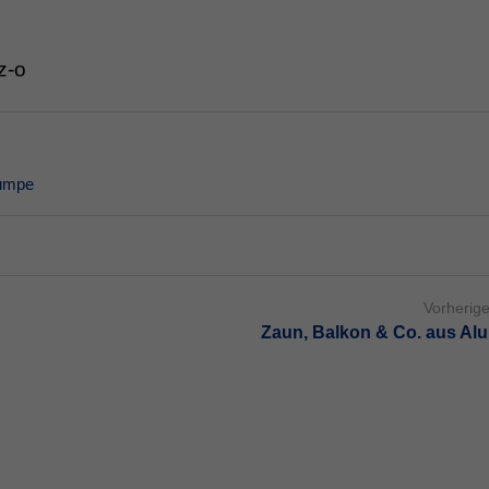
z-o
umpe
Vorherige
Zaun, Balkon & Co. aus Al