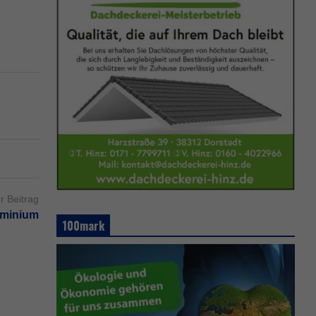
r Beitrag
uminium
100mark