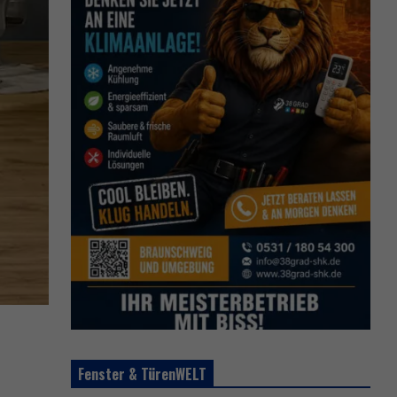
Fenster & TürenWELT