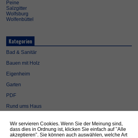
e
Peine
w
Salzgitter
e
Wolfsburg
r
Wolfenbüttel
d
e
n
Kategorien
b
e
n
Bad & Sanitär
ö
Bauen mit Holz
t
i
Eigenheim
g
t
Garten
,
d
PDF
a
m
Rund ums Haus
i
t
Schöner wohnen
d
Wir servieren Cookies. Wenn Sie der Meinung sind,
i
Sicherheit
dass dies in Ordnung ist, klicken Sie einfach auf "Alle
e
akzeptieren". Sie können auch auswählen, welche Art
W