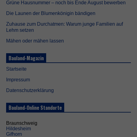
o
Grüne Hausnummer – noch bis Ende August bewerben
k
i
Die Launen der Blumenkönigin bändigen
e
s
Zuhause zum Durchatmen: Warum junge Familien auf
s
Lehm setzen
i
n
Mähen oder mähen lassen
d
n
i
Bauland-Magazin
c
h
Startseite
t
o
Impressum
p
t
Datenschutzerklärung
i
o
n
Bauland-Online Standorte
a
l
.
Braunschweig
S
Hildesheim
i
Gifhorn