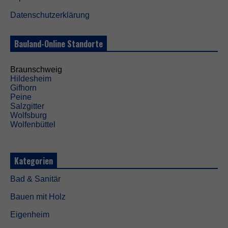
e
Datenschutzerklärung
n
ö
t
Bauland-Online Standorte
i
g
t
Braunschweig
,
Hildesheim
d
Gifhorn
a
Peine
m
Salzgitter
i
Wolfsburg
t
Wolfenbüttel
d
i
e
W
Kategorien
e
b
Bad & Sanitär
s
i
Bauen mit Holz
t
e
Eigenheim
f