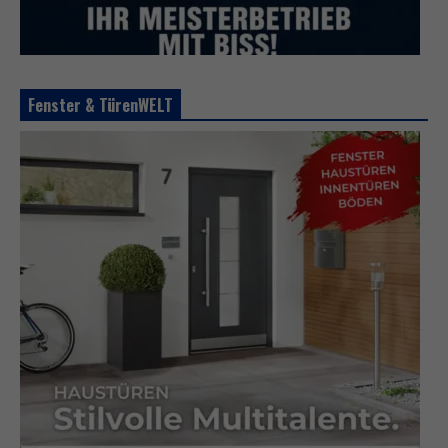
Fenster & TürenWELT