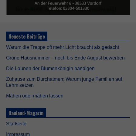
d
n
i
c
h
t
Neueste Beiträge
o
p
Warum die Treppe oft mehr Licht braucht als gedacht
t
i
Grüne Hausnummer – noch bis Ende August bewerben
o
n
Die Launen der Blumenkönigin bändigen
a
l
Zuhause zum Durchatmen: Warum junge Familien auf
.
Lehm setzen
S
i
Mähen oder mähen lassen
e
w
e
Bauland-Magazin
r
d
Startseite
e
n
Impressum
b