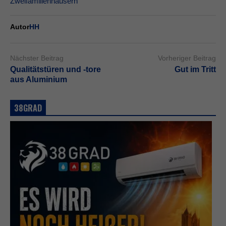
Zweifamilienhäusern
Autor
HH
Nächster Beitrag
Vorheriger Beitrag
Qualitätstüren und -tore
Gut im Tritt
aus Aluminium
38GRAD