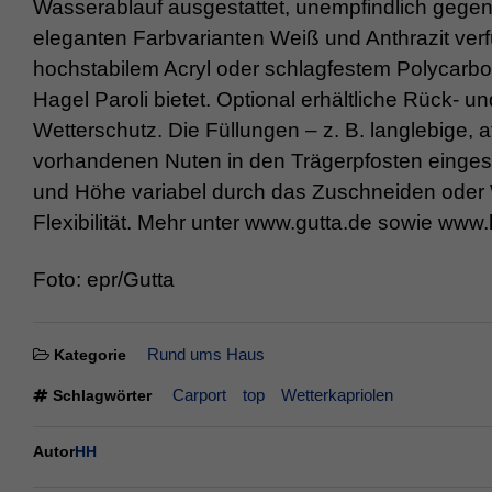
Wasserablauf ausgestattet, unempfindlich gege
eleganten Farbvarianten Weiß und Anthrazit ver
hochstabilem Acryl oder schlagfestem Polycarbo
Hagel Paroli bietet. Optional erhältliche Rück- u
Wetterschutz. Die Füllungen – z. B. langlebige, 
vorhandenen Nuten in den Trägerpfosten eingesc
und Höhe variabel durch das Zuschneiden oder 
Flexibilität. Mehr unter www.gutta.de sowie www
Foto: epr/Gutta
Rund ums Haus
Kategorie
Carport
top
Wetterkapriolen
Schlagwörter
Autor
HH