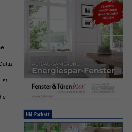
ne
Gutta
ist
die
HM-Parkett