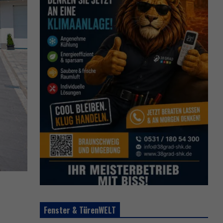
Fenster & TürenWELT