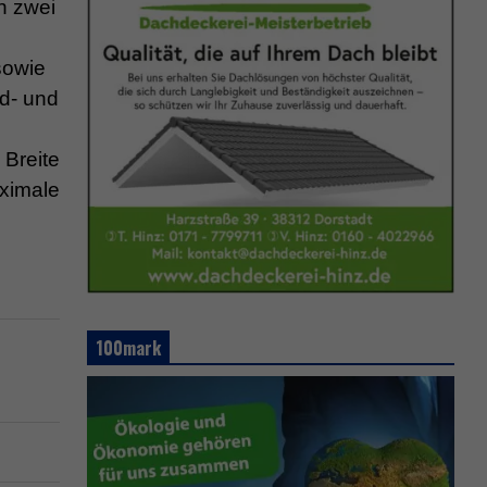
n zwei
sowie
nd- und
 Breite
ximale
100mark