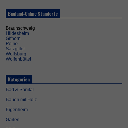
n
ö
Bauland-Online Standorte
t
i
g
Braunschweig
t
Hildesheim
,
Gifhorn
d
Peine
a
Salzgitter
m
Wolfsburg
i
Wolfenbüttel
t
d
i
e
Kategorien
W
e
Bad & Sanitär
b
s
Bauen mit Holz
i
t
Eigenheim
e
f
Garten
u