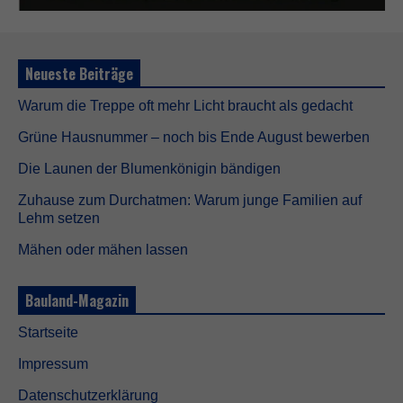
n
i
c
h
Neueste Beiträge
t
o
Warum die Treppe oft mehr Licht braucht als gedacht
p
t
Grüne Hausnummer – noch bis Ende August bewerben
i
o
Die Launen der Blumenkönigin bändigen
n
a
Zuhause zum Durchatmen: Warum junge Familien auf
l
Lehm setzen
.
S
Mähen oder mähen lassen
i
e
w
Bauland-Magazin
e
r
Startseite
d
e
Impressum
n
b
Datenschutzerklärung
e