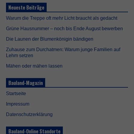
o
t
Neueste Beiträge
w
e
Warum die Treppe oft mehr Licht braucht als gedacht
n
d
Grüne Hausnummer – noch bis Ende August bewerben
i
g
Die Launen der Blumenkönigin bändigen
D
i
Zuhause zum Durchatmen: Warum junge Familien auf
e
Lehm setzen
s
e
Mähen oder mähen lassen
C
o
o
Bauland-Magazin
k
i
Startseite
e
s
Impressum
s
i
Datenschutzerklärung
n
d
n
Bauland-Online Standorte