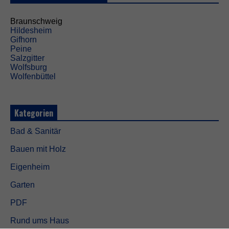
i
c
h
Braunschweig
t
Hildesheim
o
Gifhorn
p
Peine
t
Salzgitter
i
Wolfsburg
o
Wolfenbüttel
n
a
l
Kategorien
.
S
Bad & Sanitär
i
e
Bauen mit Holz
w
e
Eigenheim
r
d
Garten
e
n
PDF
b
e
Rund ums Haus
n