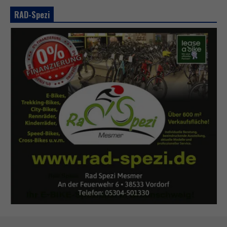
RAD-Spezi
N