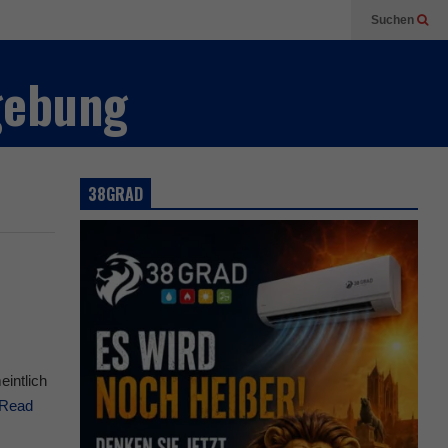
Suchen
gebung
38GRAD
eintlich
Read