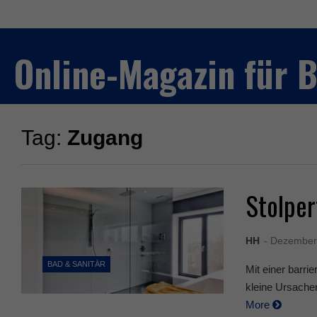
Online-Magazin für
Tag:
Zugang
Stolper
HH
- Dezember
BAD & SANITÄR
Mit einer barri
kleine Ursachen
More