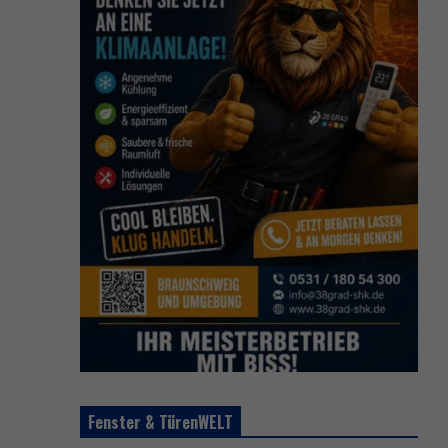
Fenster & TürenWELT