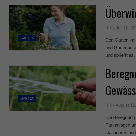
Überwie
HH
- Juli 10, 2
GARTEN
Den Garten im
und Gartenbesi
und sprießt es, 
Beregn
Gewässe
GARTEN
HH
- August 12
Die Beregnung v
Parkanlagen un
stationären un