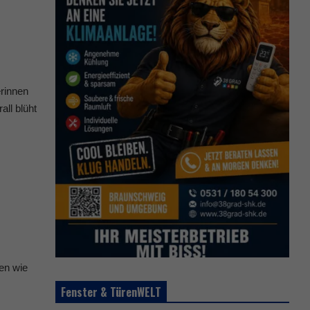
rinnen
ll blüht
hen wie
Fenster & TürenWELT