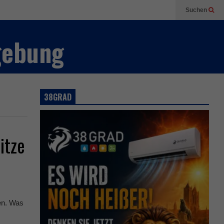
Suchen
gebung
38GRAD
itze
en. Was