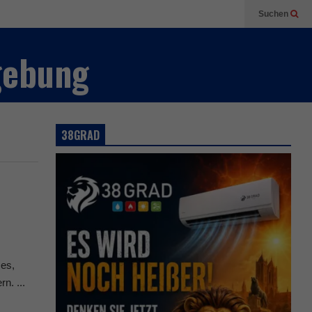
Suchen
gebung
38GRAD
 es,
n. ...