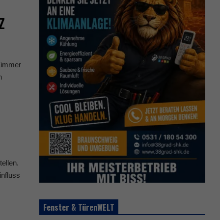
z
 Zimmer
n
tellen.
influss
Fenster & TürenWELT