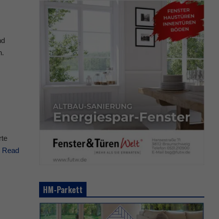
nd
n.
rte
.
Read
HM-Parkett