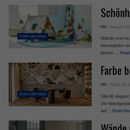
Schönhe
HH
- August 13
RUND UMS HAUS
Wände sind nic
Atmosphäre und
lassen. ...
Rea
Farbe b
HH
- März 12, 
RUND UMS HAUS
Stilvoll, elega
Die Wandgestal
auf ...
Read Mo
Wände m