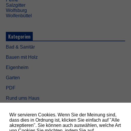
Salzgitter
Wolfsburg
Wolfenbüttel
Kategorien
Bad & Sanitär
Bauen mit Holz
Eigenheim
Garten
PDF
Rund ums Haus
Schöner wohnen
N
Wir servieren Cookies. Wenn Sie der Meinung sind,
o
Sicherheit
dass dies in Ordnung ist, klicken Sie einfach auf "Alle
t
akzeptieren". Sie können auch auswählen, welche Art
w
von Cookies Sie möchten, indem Sie auf