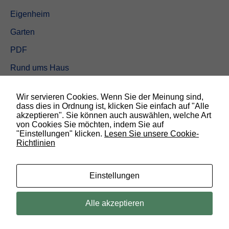
Eigenheim
Garten
PDF
Rund ums Haus
Schöner wohnen
Wir servieren Cookies. Wenn Sie der Meinung sind,
Sicherheit
dass dies in Ordnung ist, klicken Sie einfach auf "Alle
akzeptieren". Sie können auch auswählen, welche Art
von Cookies Sie möchten, indem Sie auf
SUCHEN
"Einstellungen" klicken.
Lesen Sie unsere Cookie-
Richtlinien
N
o
t
w
Einstellungen
e
n
d
© 2019 Bauland Magazin Braunschweig, Peine & Wolfsburg. All rights
Alle akzeptieren
i
reserved.
g
D