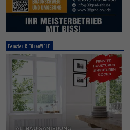
Fenster & TürenWELT