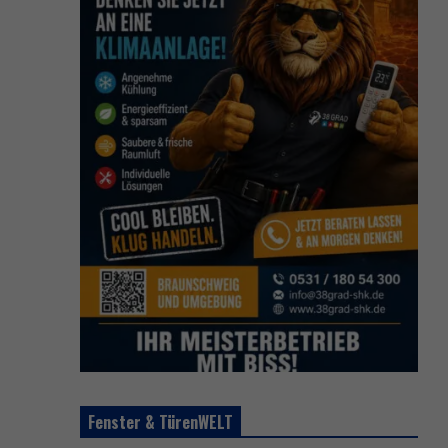
Fenster & TürenWELT