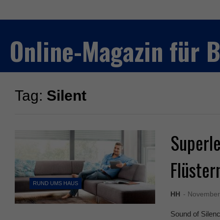
Online-Magazin für
Tag:
Silent
Superle
Flüste
RUND UMS HAUS
HH
- November
Sound of Silen