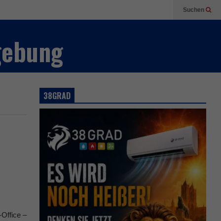
Suchen
gebung
38GRAD
-Office –