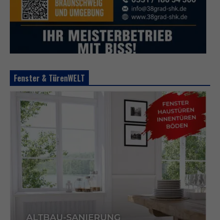
Fenster & TürenWELT