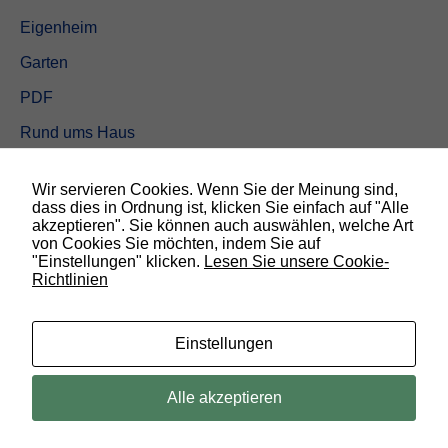
Eigenheim
Garten
PDF
Rund ums Haus
Schöner wohnen
Wir servieren Cookies. Wenn Sie der Meinung sind,
Sicherheit
dass dies in Ordnung ist, klicken Sie einfach auf "Alle
akzeptieren". Sie können auch auswählen, welche Art
von Cookies Sie möchten, indem Sie auf
SUCHEN
"Einstellungen" klicken.
Lesen Sie unsere Cookie-
Richtlinien
N
o
t
w
Einstellungen
e
n
d
© 2019 Bauland Magazin Braunschweig, Peine & Wolfsburg. All rights
Alle akzeptieren
i
reserved.
g
D