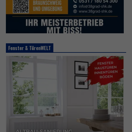
Fenster & TürenWELT