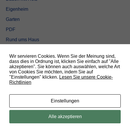
Eigenheim
Garten
PDF
Rund ums Haus
Schöner wohnen
Wir servieren Cookies. Wenn Sie der Meinung sind,
Sicherheit
dass dies in Ordnung ist, klicken Sie einfach auf "Alle
akzeptieren". Sie können auch auswählen, welche Art
von Cookies Sie möchten, indem Sie auf
SUCHEN
"Einstellungen" klicken.
Lesen Sie unsere Cookie-
Richtlinien
N
o
t
w
Einstellungen
e
n
d
© 2019 Bauland Magazin Braunschweig, Peine & Wolfsburg. All rights
Alle akzeptieren
i
reserved.
g
D